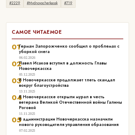
#2229
#Mvdnovocherkassk
#719
САМОЕ ЧИТАЕМОЕ
01
Герман Запорожченко сообщил о проблемах с
уборкой снега
06.02.2026
02
Павел Исаков вступил в должность Главы
Новочеркасска
05.12.2025
03
В Новочеркасске продолжает тлеть скандал
вокруг благоустройства
13.11.2025
04
В Новочеркасске открыли мурал в честь
ветерана Великой Отечественной войны Галины
Роговой
11.11.2025
05
В администрации Новочеркасска назначили
нового руководителя управления образования
07.02.2025