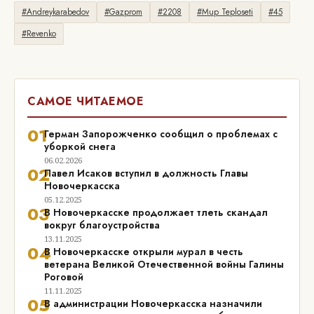
#Andreykarabedov
#Gazprom
#2208
#Mup Teploseti
#45
#Revenko
САМОЕ ЧИТАЕМОЕ
01
Герман Запорожченко сообщил о проблемах с
уборкой снега
06.02.2026
02
Павел Исаков вступил в должность Главы
Новочеркасска
05.12.2025
03
В Новочеркасске продолжает тлеть скандал
вокруг благоустройства
13.11.2025
04
В Новочеркасске открыли мурал в честь
ветерана Великой Отечественной войны Галины
Роговой
11.11.2025
05
В администрации Новочеркасска назначили