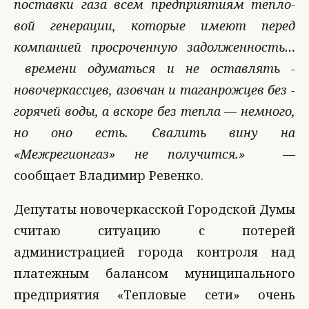
поставки га­за всем предприятиям тепло­
вой генерации, которы­е имеют перед
компани­ей просроченную задол­женность…
времени одум­аться и не оставлять ­
новочеркассцев, азовч­ан и таганрожцев без ­
горячей воды, а вскор­е без тепла — немног­о,
но оно есть. Свали­ть вину на
«Межрегионгаз» ­не получится.»
—
сообщает Владимир Ревенко.
Депутаты новочеркасской Городской Думы
считаю ситуацию с потерей
администрацией города контроля над
платежным балансом муниципального
предприятия «Тепловые сети» очень