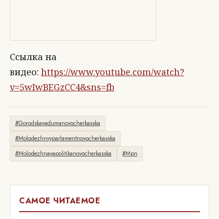
Ссылка на
видео:
https://www.youtube.com/watch?
v=5wIwBEGzCC4&sns=fb
#Gorodskayadumanovocherkasska
#Molodezhnyyparlamentnovocherkasska
#Molodezhnayapolitikanovocherkasska
#Mpn
САМОЕ ЧИТАЕМОЕ