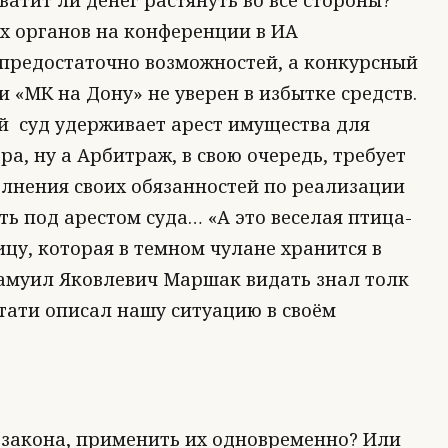
ватит ли денег растянуть во все стороны?
х органов на конференции в ИА
 предостаточно возможностей, а конкурсный
 «МК на Дону» не уверен в избытке средств.
й суд удерживает арест имущества для
а, ну а Арбитраж, в свою очередь, требует
лнения своих обязанностей по реализации
ь под арестом суда… «А это веселая птица-
ицу, которая в темном чулане хранится в
амуил Яковлевич Маршак видать знал толк
стати описал нашу ситуацию в своём
 закона, применить их одновременно? Или