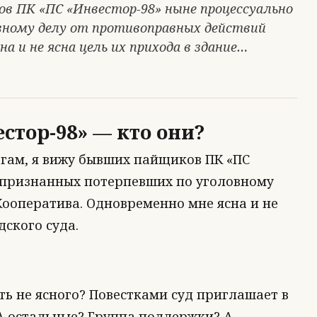
ов ПК «ПС «Инвестор-98» ныне процессуально
вному делу от противоправных действий
а и не ясна цель их прихода в здание…
тор-98» — кто они?
ргам, я вижу бывших пайщиков ПК «ПС
 признанных потерпевших по уголовному
Кооператива. Одновременно мне ясна и не
дского суда.
ть не ясного? Повестками суд приглашает в
А остальные? Группа поддержки? А