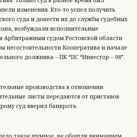
ива. Только суд в разное время был
пели изменения. Кто-то успел получить
кого суда и донести их до службы судебных
акона, возбуждали исполнительные
я Арбитражным судом Ростовской области
ы несостоятельности Кооператива и начале
льного должника – ПК “ПС “Инвестор – 98”.
ительные производства в отношении
тельные листы передаются от приставов
ому суд вверил банкрота.
 дело такое шумное, не обошли вниманием