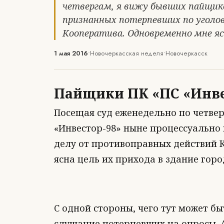
четвергам, я вижу бывших пайщик
признанных потерпевших по уголо
Кооператива. Одновременно мне ясн
1 мая 2016
•
Новочеркасская неделя
•
Новочеркасск
Пайщики ПК «ПС «Инвес
Посещая суд еженедельно по четве
«Инвестор-98» ныне процессуально
делу от противоправных действий 
ясна цель их прихода в здание горо
С одной стороны, чего тут может бы
слушание потерпевших на опросы. 