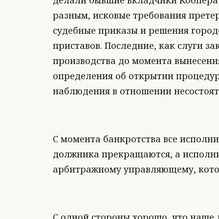
делали бывшие вкладчики Кооперат
разным, исковые требования претер
судебные приказы и решения городс
приставов. Последние, как слуги з
производства до момента вынесени
определения об открытии процедур
наблюдения в отношении несостояте
С момента банкротства все исполн
должника прекращаются, а исполни
арбитражному управляющему, котор
С одной стороны хорошо, что наше