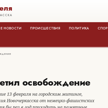
еля
КАССКА
Е НОВОСТИ
ПРОИСШЕСТВИЯ
ПОЛИТИКА
СПОР
ождение
метил освобождение
е 13 февраля на городском митинге,
ия Новочеркасска от немецко-фашистских
тя бы раз в год приходить на памятные