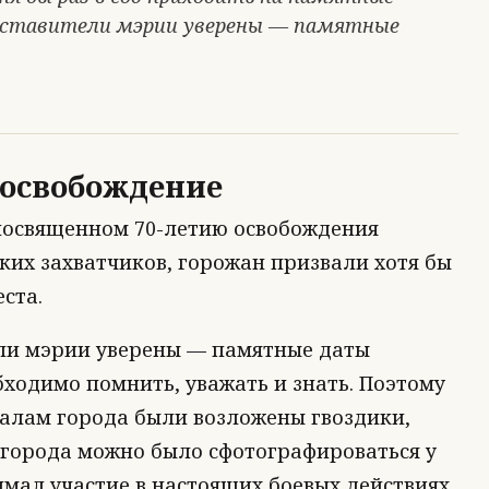
едставители мэрии уверены — памятные
 освобождение
 посвященном 70-летию освобождения
ких захватчиков, горожан призвали хотя бы
ста.
ли мэрии уверены — памятные даты
бходимо помнить, уважать и знать. Поэтому
иалам города были возложены гвоздики,
 города можно было сфотографироваться у
мал участие в настоящих боевых действиях.