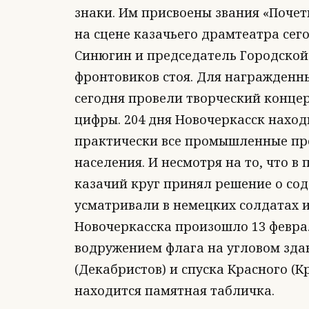
знаки. Им присвоены звания «Поче
на сцене казачьего драмтеатра сего
Синюгин и председатель Городской
фронтовиков стоя. Для награжденны
сегодня провели творческий концер
цифры. 204 дня Новочеркасск нахо
практически все промышленные пре
населения. И несмотря на то, что в
казачий круг принял решение о со
усматривали в немецких солдатах 
Новочеркасска произошло 13 феврал
водружением флага на угловом зда
(Декабристов) и спуска Красного (К
находится памятная табличка.