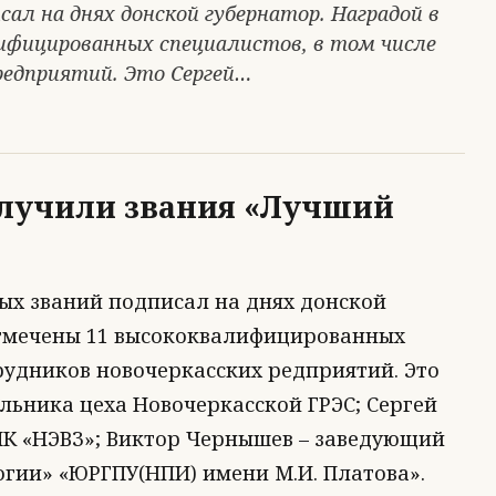
ал на днях донской губернатор. Наградой в
лифицированных специалистов, в том числе
редприятий. Это Сергей…
олучили звания «Лучший
ых званий подписал на днях донской
 отмечены 11 высококвалифицированных
трудников новочеркасских редприятий. Это
льника цеха Новочеркасской ГРЭС; Сергей
ПК «НЭВЗ»; Виктор Чернышев – заведующий
гии» «ЮРГПУ(НПИ) имени М.И. Платова».