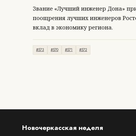
Звание «Лучший инженер Дона» прис
поощрения лучших инженеров Росто
вклад в экономику региона.
#573
#570
#571
#572
Новочеркасская неделя