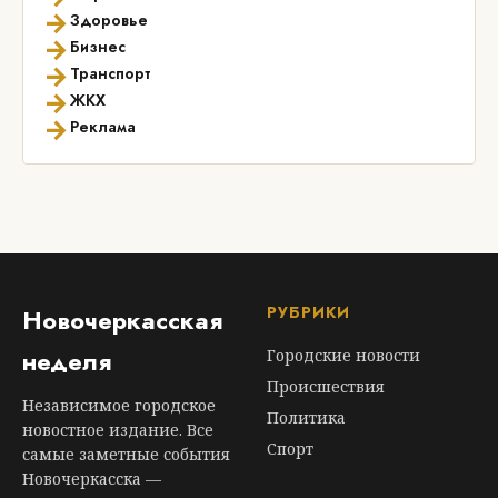
→
Здоровье
→
Бизнес
→
Транспорт
→
ЖКХ
→
Реклама
РУБРИКИ
Новочеркасская
неделя
Городские новости
Происшествия
Независимое городское
Политика
новостное издание. Все
Спорт
самые заметные события
Новочеркасска —