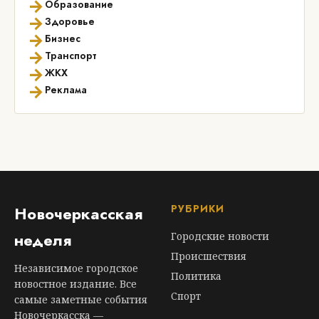
→
Образование
→
Здоровье
→
Бизнес
→
Транспорт
→
ЖКХ
→
Реклама
РУБРИКИ
Новочеркасская
неделя
Городские новости
Происшествия
Независимое городское
Политика
новостное издание. Все
Спорт
самые заметные события
Новочеркасска —