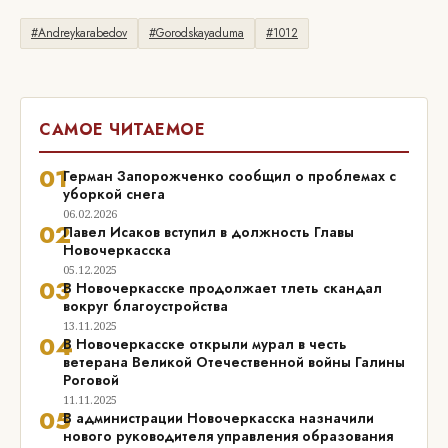
#Andreykarabedov
#Gorodskayaduma
#1012
САМОЕ ЧИТАЕМОЕ
01
Герман Запорожченко сообщил о проблемах с
уборкой снега
06.02.2026
02
Павел Исаков вступил в должность Главы
Новочеркасска
05.12.2025
03
В Новочеркасске продолжает тлеть скандал
вокруг благоустройства
13.11.2025
04
В Новочеркасске открыли мурал в честь
ветерана Великой Отечественной войны Галины
Роговой
11.11.2025
05
В администрации Новочеркасска назначили
нового руководителя управления образования