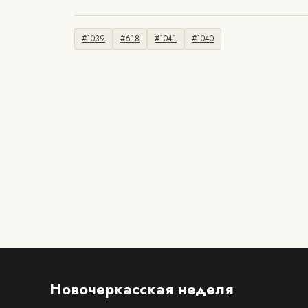
#1039
#618
#1041
#1040
Новочеркасская неделя