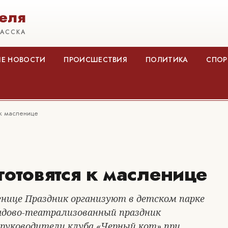
еля
КАССКА
Е НОВОСТИ
ПРОИСШЕСТВИЯ
ПОЛИТИКА
СПОР
 к масленице
готовятся к масленице
енице Праздник организуют в детском парке
рядово-театрализованный праздник
руководители клуба «Черный кот» при