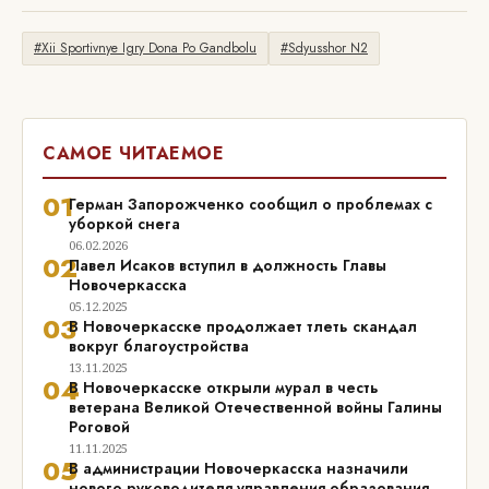
#Xii Sportivnye Igry Dona Po Gandbolu
#Sdyusshor N2
САМОЕ ЧИТАЕМОЕ
01
Герман Запорожченко сообщил о проблемах с
уборкой снега
06.02.2026
02
Павел Исаков вступил в должность Главы
Новочеркасска
05.12.2025
03
В Новочеркасске продолжает тлеть скандал
вокруг благоустройства
13.11.2025
04
В Новочеркасске открыли мурал в честь
ветерана Великой Отечественной войны Галины
Роговой
11.11.2025
05
В администрации Новочеркасска назначили
нового руководителя управления образования