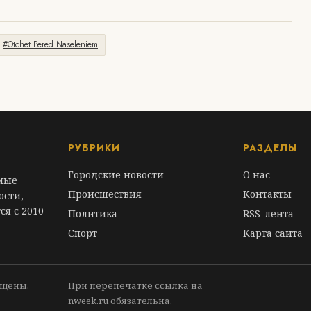
#Otchet Pered Naseleniem
РУБРИКИ
РАЗДЕЛЫ
Городские новости
О нас
амые
Происшествия
Контакты
ости,
ся с 2010
Политика
RSS-лента
Спорт
Карта сайта
ищены.
При перепечатке ссылка на
nweek.ru обязательна.