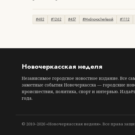
#482
#1262
#457
#Mvdnovocherkassk
#1112
Новочеркасская неделя
Независимое городское новостное издание. Все с
заметные события Новочеркасска — городские нов
происшествия, политика, спорт и интервью. Издаёт
года.
© 2010–2026 «Новочеркасская неделя». Все права защ