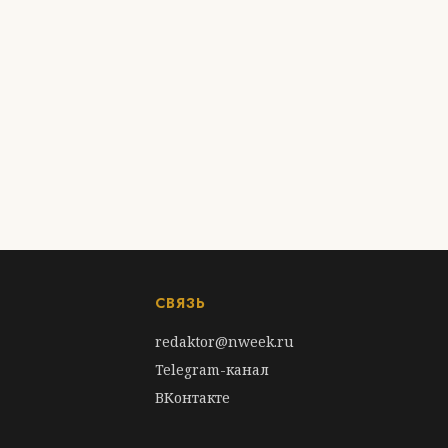
СВЯЗЬ
redaktor@nweek.ru
Telegram-канал
ВКонтакте