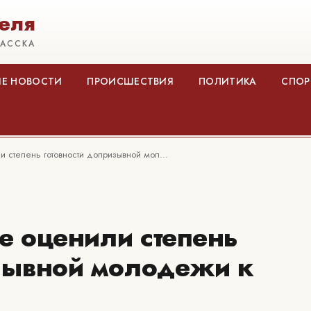
еля
КАССКА
Е НОВОСТИ
ПРОИСШЕСТВИЯ
ПОЛИТИКА
СПОР
и степень готовности допризывной мол…
е оценили степень
изывной молодежи к