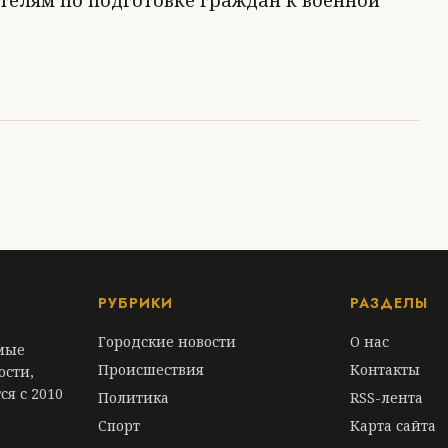
телям по подготовке граждан к военной
РУБРИКИ
РАЗДЕЛЫ
Городские новости
О нас
амые
Происшествия
Контакты
ости,
ся с 2010
Политика
RSS-лента
Спорт
Карта сайта