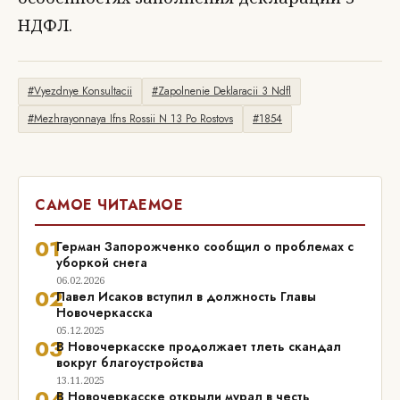
НДФЛ.
#Vyezdnye Konsultacii
#Zapolnenie Deklaracii 3 Ndfl
#Mezhrayonnaya Ifns Rossii N 13 Po Rostovs
#1854
САМОЕ ЧИТАЕМОЕ
01
Герман Запорожченко сообщил о проблемах с
уборкой снега
06.02.2026
02
Павел Исаков вступил в должность Главы
Новочеркасска
05.12.2025
03
В Новочеркасске продолжает тлеть скандал
вокруг благоустройства
13.11.2025
04
В Новочеркасске открыли мурал в честь