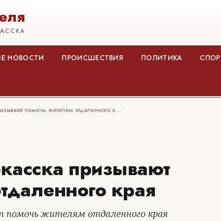
еля
КАССКА
Е НОВОСТИ
ПРОИСШЕСТВИЯ
ПОЛИТИКА
СПОР
изывают помочь жителям отдаленного к…
касска призывают
тдаленного края
т помочь жителям отдаленного края