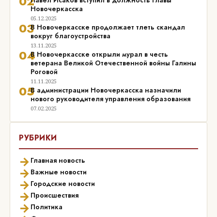
02
Павел Исаков вступил в должность Главы
Новочеркасска
05.12.2025
03
В Новочеркасске продолжает тлеть скандал
вокруг благоустройства
13.11.2025
04
В Новочеркасске открыли мурал в честь
ветерана Великой Отечественной войны Галины
Роговой
11.11.2025
05
В администрации Новочеркасска назначили
нового руководителя управления образования
07.02.2025
РУБРИКИ
→
Главная новость
→
Важные новости
→
Городские новости
→
Происшествия
→
Политика