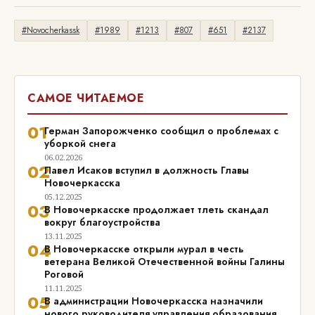
#Novocherkassk
#1989
#1213
#807
#651
#2137
САМОЕ ЧИТАЕМОЕ
01
Герман Запорожченко сообщил о проблемах с
уборкой снега
06.02.2026
02
Павел Исаков вступил в должность Главы
Новочеркасска
05.12.2025
03
В Новочеркасске продолжает тлеть скандал
вокруг благоустройства
13.11.2025
04
В Новочеркасске открыли мурал в честь
ветерана Великой Отечественной войны Галины
Роговой
11.11.2025
05
В администрации Новочеркасска назначили
нового руководителя управления образования