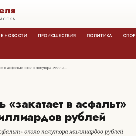
еля
КАССКА
Е НОВОСТИ
ПРОИСШЕСТВИЯ
ПОЛИТИКА
СПОР
ает в асфальт» около полутора милли…
ь «закатает в асфальт»
миллиардов рублей
асфальт» около полутора миллиардов рублей