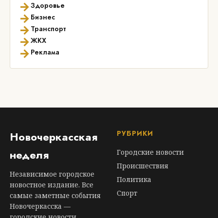
→
Здоровье
→
Бизнес
→
Транспорт
→
ЖКХ
→
Реклама
РУБРИКИ
Новочеркасская
неделя
Городские новости
Происшествия
Независимое городское
Политика
новостное издание. Все
Спорт
самые заметные события
Новочеркасска —
городские новости,