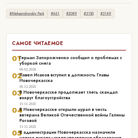
#Aleksandrovskiy Park
#461
#2089
#3150
#3149
САМОЕ ЧИТАЕМОЕ
01
Герман Запорожченко сообщил о проблемах с
уборкой снега
06.02.2026
02
Павел Исаков вступил в должность Главы
Новочеркасска
05.12.2025
03
В Новочеркасске продолжает тлеть скандал
вокруг благоустройства
13.11.2025
04
В Новочеркасске открыли мурал в честь
ветерана Великой Отечественной войны Галины
Роговой
11.11.2025
05
В администрации Новочеркасска назначили
нового руководителя управления образования