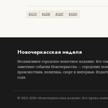
#3210
#3208
#3207
#3209
Новочеркасская неделя
Независимое городское новостное издание. Все с
заметные события Новочеркасска — городские нов
происшествия, политика, спорт и интервью. Издаёт
года.
© 2010–2026 «Новочеркасская неделя». Все права защ