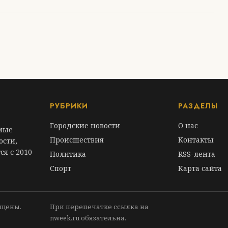
РУБРИКИ
РАЗДЕЛЫ
Городские новости
О нас
амые
Происшествия
Контакты
ости,
ся с 2010
Политика
RSS-лента
Спорт
Карта сайта
ищены.
При перепечатке ссылка на
nweek.ru обязательна.