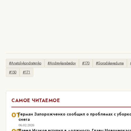
#Anatoliykondratenko
#Andreykarabedov
#170
#Gorodskayaduma
#150
#171
САМОЕ ЧИТАЕМОЕ
01
Герман Запорожченко сообщил о проблемах с уборк
снега
06.02.2026
Павел Исаков вступил в должность Главы Новочеркас