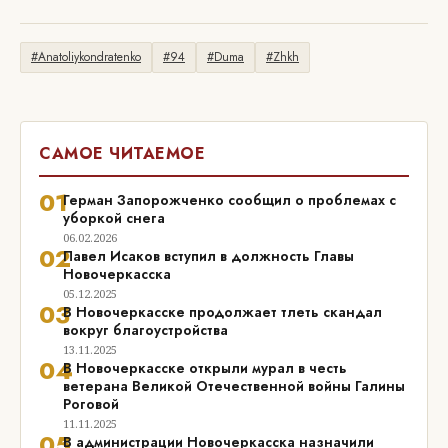
#Anatoliykondratenko
#94
#Duma
#Zhkh
САМОЕ ЧИТАЕМОЕ
01
Герман Запорожченко сообщил о проблемах с
уборкой снега
06.02.2026
02
Павел Исаков вступил в должность Главы
Новочеркасска
05.12.2025
03
В Новочеркасске продолжает тлеть скандал
вокруг благоустройства
13.11.2025
04
В Новочеркасске открыли мурал в честь
ветерана Великой Отечественной войны Галины
Роговой
11.11.2025
05
В администрации Новочеркасска назначили