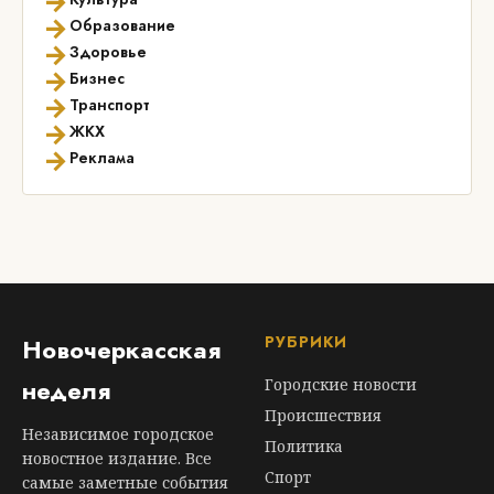
→
→
Образование
→
Здоровье
→
Бизнес
→
Транспорт
→
ЖКХ
→
Реклама
РУБРИКИ
Новочеркасская
неделя
Городские новости
Происшествия
Независимое городское
Политика
новостное издание. Все
Спорт
самые заметные события