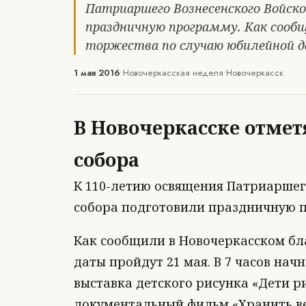
Патриаршего Вознесенского Войско
праздничную программу. Как сообщ
торжества по случаю юбилейной да
1 мая 2016
•
Новочеркасская неделя
•
Новочеркасск
В Новочеркасске отме
собора
К 110-летию освящения Патриаршего
собора подготовили праздничную 
Как сообщили в Новочеркасском бл
даты пройдут 21 мая. В 7 часов начн
выставка детского рисунка «Дети р
документальный фильм «Хранить ве