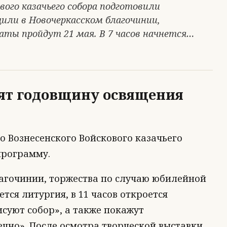
вого казачьего собора подготовили
или в Новочеркасском благочинии,
ты пройдут 21 мая. В 7 часов начнется…
тят годовщину освящения
 Вознесенского Войскового казачьего
программу.
агочинии, торжества по случаю юбилейной
ется литургия, в 11 часов откроется
исуют собор», а также покажут
чно». После осмотра творческой выставки