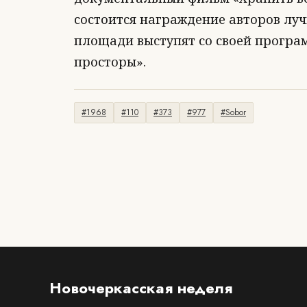
состоится награждение авторов луч
площади выступят со своей програ
просторы».
#1968
#110
#373
#977
#Sobor
Новочеркасская неделя