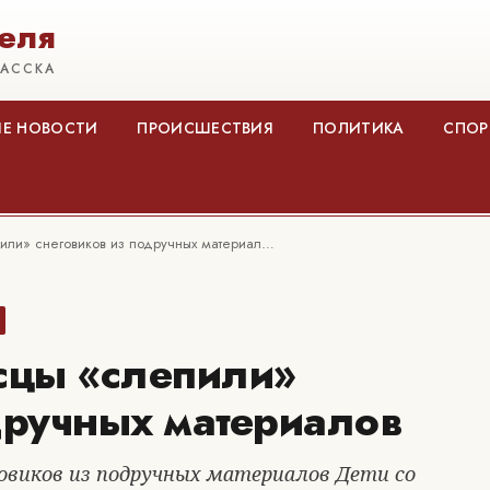
еля
КАССКА
Е НОВОСТИ
ПРОИСШЕСТВИЯ
ПОЛИТИКА
СПОР
ли» снеговиков из подручных материал…
цы «слепили»
дручных материалов
овиков из подручных материалов Дети со