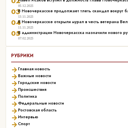
02
Павел Исаков вступил в должность Главы Новочеркас
05.12.2025
03
В Новочеркасске продолжает тлеть скандал вокруг б
13.11.2025
04
В Новочеркасске открыли мурал в честь ветерана Ве
11.11.2025
05
В администрации Новочеркасска назначили нового р
07.02.2025
РУБРИКИ
→
Главная новость
→
Важные новости
→
Городские новости
→
Происшествия
→
Политика
→
Федеральные новости
→
Ростовская область
→
Интервью
→
Спорт