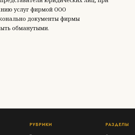
представители юридических лиц, при
анию услуг фирмой ООО
осконально документы фирмы
быть обманутыми.
РУБРИКИ
РАЗДЕЛЫ